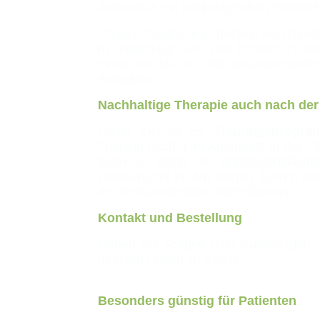
Austausch mit neurologischen Patiente
Unsere Programme decken verschiedene
beeinträchtigt sind und besonders wi
einfachen bis zu sehr anspruchsvoll
Aufgaben.
Nachhaltige Therapie auch nach der 
Unser Ziel ist es,
Trainingsprogra
Training nach dem Aufenthalt in der Kl
denn je, denn die durchschnittlich
Deutschland in den letzten Jahren s
der Reha weiterhin Unterstützung.
Kontakt und Bestellung
Haben Sie Fragen oder Anregungen? 
direkten Dialog zu treten!
Besonders günstig für Patienten