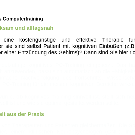
s Computertraining
rksam und alltagsnah
ine kostengünstige und effektive Therapie fü
 sie sind selbst Patient mit kognitiven Einbußen (z.B
r einer Entzündung des Gehirns)? Dann sind Sie hier ric
heutzutage kognitives PC-Training eingesetzt. Das ha
ach anzuwenden, passt sich automatisch an die Fähigkei
nfache Nachverfolgung des Fortschritts. Wissenschaf
 PC-Training für die meisten kognitiven Bereiche wirks
 wurde,
ob
kognitives Training sinnvoll ist, stellt sich he
oll ist und wie sie optimal gestaltet werden sollte.
lt aus der Praxis
sse von Therapeuten und Patienten gleichermaßen. Die S
eier, einem klinischen Neuropsychologen (GNP), im