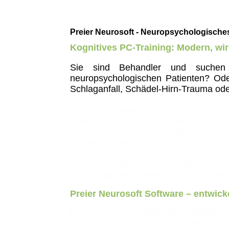
Preier Neurosoft - Neuropsychologische
Kognitives PC-Training: Modern, wi
Sie sind Behandler und suchen e
neuropsychologischen Patienten? Oder
Schlaganfall, Schädel-Hirn-Trauma ode
In vielen Kliniken und Praxen wird 
Gründe: Ein solches Training ist einf
Patienten an und ermöglicht eine ei
Studien zeigen zudem, dass kognitives
effektiv ist.
Während früher kontrovers diskutiert
Frage,
wie viel
kognitive Therapie sinnv
Preier Neurosoft Software – entwicke
Preier Neurosoft erfüllt die Bedürfni
wurde von Dipl.-Psych. Michael Pr