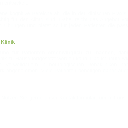
n entwickelt.
 kognitive Bereiche ab, die in der klinischen Praxis 
chtig für den Alltag sind. Dabei reicht das Angebot vo
en Übungen und bietet so für jeden Patienten die pas
Klinik
mme für Patienten erschwinglich zu machen
, dam
inik zu Hause fortgesetzt werden kann. Das ist heute wi
en Verweildauern in neurologischen Rehakliniken ha
tark abgenommen. Viele Patienten benötigen daher auc
Nutzen Sie gerne unser Kontaktformular, um mit uns 