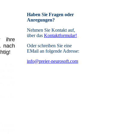
Haben Sie Fragen oder
Anregungen?
Nehmen Sie Kontakt auf,
über das
Kontaktformular!
r ihre
. nach
Oder schreiben Sie eine
EMail an folgende Adresse:
htig!
info@preier-neurosoft.com
t gute
ten des
tliche
am und
ute die
oftware
 engen